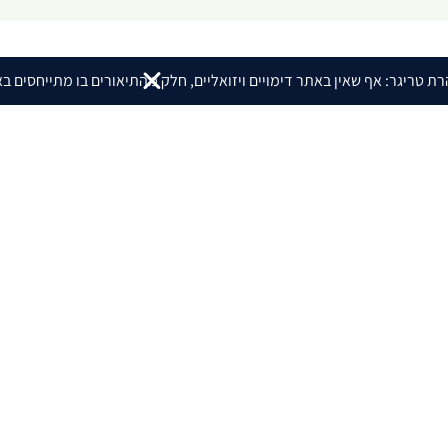
ת טריגר: אף שאין באתר דימויים ויזואליים, חלק מהתיאורים בו מתייחסים ב