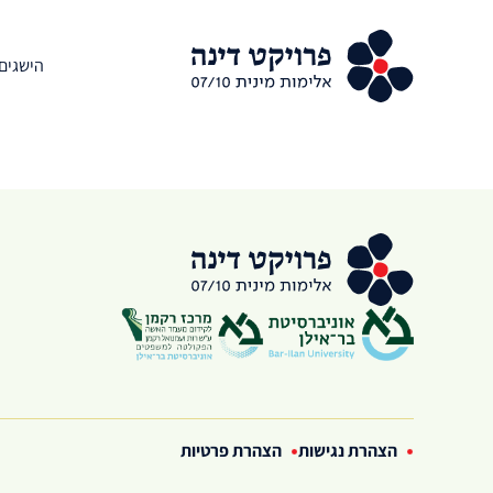
פרק 4 – נורית יעקבס ינון מארחת את השופטת (בדימוס) נאוה בן-אור
הישגים
הצהרת נגישות
הצהרת פרטיות