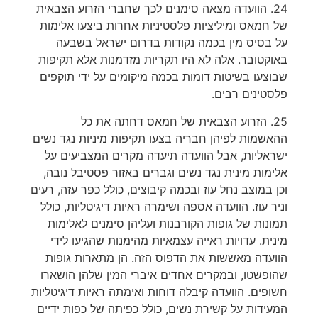
24. הוועדה מצאה סימנים לכך שחברי הזרוע הצבאית
של חמאס ומיליציות פלסטיניות אחרות ביצעו אלימות
על בסיס מין בכמה נקודות בדרום ישראל בשבעה
באוקטובר. אלה לא היו תקריות מזדמנות אלא תקיפות
שבוצעו בשיטות דומות בכמה מיקומים על ידי תוקפים
פלסטינים רבים.
25. הזרוע הצבאית של חמאס דחתה את כל
ההאשמות לפיהן חבריה בצעו תקיפות מיניות נגד נשים
ישראליות, אבל הוועדה תיעדה מקרים המצביעים על
אלימות מינית נגד נשים וגברים באזור פסטיבל נובה,
וכן במוצב נחל עוז ובכמה קיבוצים, כולל כפר עזה, רעים
וניר עוז. הוועדה אספה ושימרה ראיות דיגיטליות, כולל
תמונות של גופות הקורבנות ועליהן סימנים לאלימות
מינית. עדויות ראייה עצמאיות מהימנות שהגיעו לידי
הוועדה מאששות את הדפוס הזה. הן מתארות גופות
שהופשטו, ובמקרים אחדים איברי המין שלהן הושארו
חשופים. הוועדה קיבלה דוחות ואימתה ראיות דיגיטליות
המעידות על קשירת נשים, כולל כפיתה של כפות ידיים