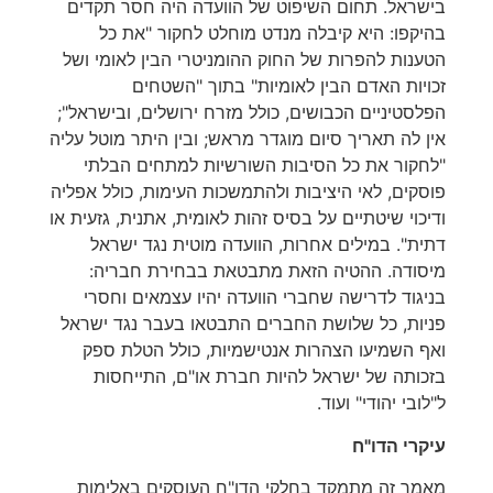
בישראל. תחום השיפוט של הוועדה היה חסר תקדים
בהיקפו: היא קיבלה מנדט מוחלט לחקור "את כל
הטענות להפרות של החוק ההומניטרי הבין לאומי ושל
זכויות האדם הבין לאומיות" בתוך "השטחים
הפלסטיניים הכבושים, כולל מזרח ירושלים, ובישראל";
אין לה תאריך סיום מוגדר מראש; ובין היתר מוטל עליה
"לחקור את כל הסיבות השורשיות למתחים הבלתי
פוסקים, לאי היציבות ולהתמשכות העימות, כולל אפליה
ודיכוי שיטתיים על בסיס זהות לאומית, אתנית, גזעית או
דתית". במילים אחרות, הוועדה מוטית נגד ישראל
מיסודה. ההטיה הזאת מתבטאת בבחירת חבריה:
בניגוד לדרישה שחברי הוועדה יהיו עצמאים וחסרי
פניות, כל שלושת החברים התבטאו בעבר נגד ישראל
ואף השמיעו הצהרות אנטישמיות, כולל הטלת ספק
בזכותה של ישראל להיות חברת או"ם, התייחסות
ל"לובי יהודי" ועוד.
עיקרי הדו"ח
מאמר זה מתמקד בחלקי הדו"ח העוסקים באלימות