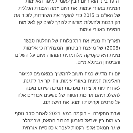
ה 19 ביוני הוא היום הבין לאומי למיגור האלימות
המינית באזורי עימות. את היום יזמה העצרת הכללית
של האו"ם ב־2015 כדי להוקיר את השורדות, לזכור את
הקורבנות ולהעלות מודעות לצורך לשים קץ לאלימות
המינית באזורי עימות.
תאריך זה מציין את התקבלותה של החלטה 1820
(2008) של מועצת הביטחון, המצהירה כי אלימות
מינית היא טקטיקה מלחמתית המהווה איום על השלום
והביטחון הבינלאומיים.
יום זה מדגיש כמה חשוב להמשיך במאמצים למיגור
האלימות המינית באזורי עימות. זוהי קריאה להגנה,
לאחריותיות וליצירת מערכות תמיכה שיתנו מענה
להשלכותיהם ארוכות הטווח של פשעים אכזריים אלה
על פרטים וקהילות ויימנעו את הישנותם.
ועדת החקירה – הוקמה במאי 2021 לאחר סבב נוסף
בעימות בין ישראל לארגון הטרור חמאס, שבמהלכו
שיגר חמאס אלפי רקטות לעבר אוכלוסייה אזרחית