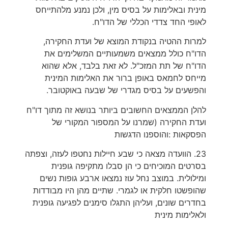
מינית ובאלימות על בסיס מין, ולכן נמנע מלהתייחס
לאופי החד צדדי הכללי של הדו"ח.
למרות ההטיה בנקודת המוצא של ועדת החקירה,
הדו"ח כולל ממצאים משמעותיים המשלימים את
הדו"ח של תת המזכ"ל. לא זאת בלבד, אלא שהוא
מייחס לחמאס באופן ברור את האלימות המינית
והפשעים על בסיס מגדרי של שבעה באוקטובר.
להלן הממצאים החשובים ביותר בנושא זה מתוך דו"ח
ועדת החקירה (שמרנו על המספור המקורי של
הפסקאות :והוספנו הדגשות
23. הוועדה מצאה כי שבע חיילות נחטפו לעזה, וצפתה
בסרטים המוכיחים כי הן סבלו מתקיפה גופנית
ומילולית. במוצב נחל עוז נמצאו ארבע גופות נשים
שהופשטו חלקית או לגמרי. שתיים מהן היו מבודדות
בחדרים שונים, ועליהן התגלו סימנים לפגיעה גופנית
ולאלימות מינית