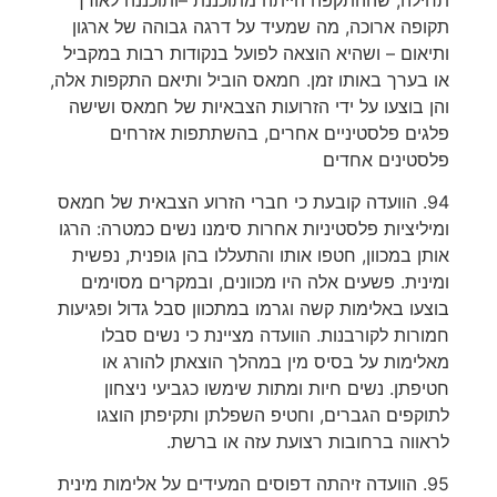
תקופה ארוכה, מה שמעיד על דרגה גבוהה של ארגון
ותיאום – ושהיא הוצאה לפועל בנקודות רבות במקביל
או בערך באותו זמן. חמאס הוביל ותיאם התקפות אלה,
והן בוצעו על ידי הזרועות הצבאיות של חמאס ושישה
פלגים פלסטיניים אחרים, בהשתתפות אזרחים
פלסטינים אחדים
94. הוועדה קובעת כי חברי הזרוע הצבאית של חמאס
ומיליציות פלסטיניות אחרות סימנו נשים כמטרה: הרגו
אותן במכוון, חטפו אותו והתעללו בהן גופנית, נפשית
ומינית. פשעים אלה היו מכוונים, ובמקרים מסוימים
בוצעו באלימות קשה וגרמו במתכוון סבל גדול ופגיעות
חמורות לקורבנות. הוועדה מציינת כי נשים סבלו
מאלימות על בסיס מין במהלך הוצאתן להורג או
חטיפתן. נשים חיות ומתות שימשו כגביעי ניצחון
לתוקפים הגברים, וחטיפ השפלתן ותקיפתן הוצגו
לראווה ברחובות רצועת עזה או ברשת.
95. הוועדה זיהתה דפוסים המעידים על אלימות מינית