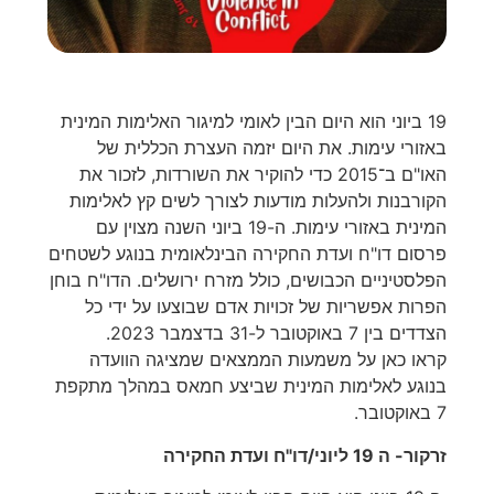
19 ביוני הוא היום הבין לאומי למיגור האלימות המינית
באזורי עימות. את היום יזמה העצרת הכללית של
האו"ם ב־2015 כדי להוקיר את השורדות, לזכור את
הקורבנות ולהעלות מודעות לצורך לשים קץ לאלימות
המינית באזורי עימות. ה-19 ביוני השנה מצוין עם
פרסום דו"ח ועדת החקירה הבינלאומית בנוגע לשטחים
הפלסטיניים הכבושים, כולל מזרח ירושלים. הדו"ח בוחן
הפרות אפשריות של זכויות אדם שבוצעו על ידי כל
הצדדים בין 7 באוקטובר ל-31 בדצמבר 2023.
קראו כאן על משמעות הממצאים שמציגה הוועדה
בנוגע לאלימות המינית שביצע חמאס במהלך מתקפת
7 באוקטובר.
זרקור- ה 19 ליוני/דו"ח ועדת החקירה