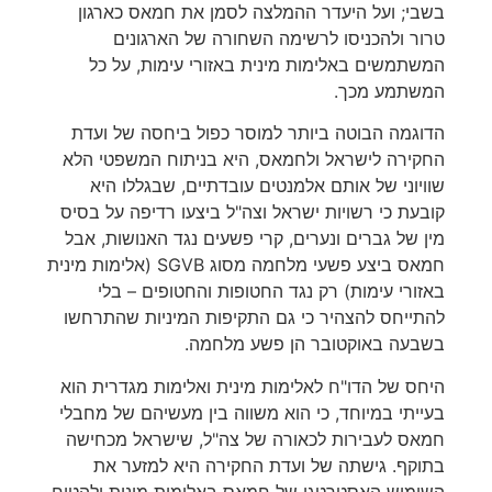
בשבי; ועל היעדר ההמלצה לסמן את חמאס כארגון
טרור ולהכניסו לרשימה השחורה של הארגונים
המשתמשים באלימות מינית באזורי עימות, על כל
המשתמע מכך.
הדוגמה הבוטה ביותר למוסר כפול ביחסה של ועדת
החקירה לישראל ולחמאס, היא בניתוח המשפטי הלא
שוויוני של אותם אלמנטים עובדתיים, שבגללו היא
קובעת כי רשויות ישראל וצה"ל ביצעו רדיפה על בסיס
מין של גברים ונערים, קרי פשעים נגד האנושות, אבל
חמאס ביצע פשעי מלחמה מסוג SGVB (אלימות מינית
באזורי עימות) רק נגד החטופות והחטופים – בלי
להתייחס להצהיר כי גם התקיפות המיניות שהתרחשו
בשבעה באוקטובר הן פשע מלחמה.
היחס של הדו"ח לאלימות מינית ואלימות מגדרית הוא
בעייתי במיוחד, כי הוא משווה בין מעשיהם של מחבלי
חמאס לעבירות לכאורה של צה"ל, שישראל מכחישה
בתוקף. גישתה של ועדת החקירה היא למזער את
השימוש האסטרטגי של חמאס באלימות מינית ולהטיח