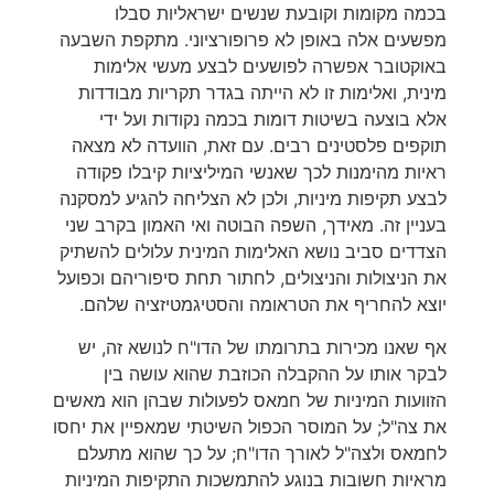
בכמה מקומות וקובעת שנשים ישראליות סבלו
מפשעים אלה באופן לא פרופורציוני. מתקפת השבעה
באוקטובר אפשרה לפושעים לבצע מעשי אלימות
מינית, ואלימות זו לא הייתה בגדר תקריות מבודדות
אלא בוצעה בשיטות דומות בכמה נקודות ועל ידי
תוקפים פלסטינים רבים. עם זאת, הוועדה לא מצאה
ראיות מהימנות לכך שאנשי המיליציות קיבלו פקודה
לבצע תקיפות מיניות, ולכן לא הצליחה להגיע למסקנה
בעניין זה. מאידך, השפה הבוטה ואי האמון בקרב שני
הצדדים סביב נושא האלימות המינית עלולים להשתיק
את הניצולות והניצולים, לחתור תחת סיפוריהם וכפועל
יוצא להחריף את הטראומה והסטיגמטיזציה שלהם.
אף שאנו מכירות בתרומתו של הדו"ח לנושא זה, יש
לבקר אותו על ההקבלה הכוזבת שהוא עושה בין
הזוועות המיניות של חמאס לפעולות שבהן הוא מאשים
את צה"ל; על המוסר הכפול השיטתי שמאפיין את יחסו
לחמאס ולצה"ל לאורך הדו"ח; על כך שהוא מתעלם
מראיות חשובות בנוגע להתמשכות התקיפות המיניות