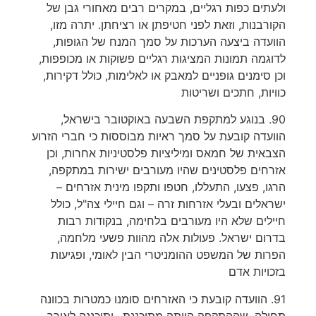
ולעתים כפות רגליים, במקרים רבים מאחורי גבן של
הקורבנות, וזאת לפני חטיפתן או רציחתן. יתרה מזו,
הוועדה ביצעה הערכות על סמך המנח של הגופות,
לדוגמה תמונות המציגות רגליים פשוקות או מכופפות,
וכן סימנים גופניים למאבק או לאלימות, כולל דקירות,
כוויות, חתכים ושריטות
90. בנוגע למתקפת השבעה באוקטובר בישראל,
הוועדה קובעת על סמך ראיות מבוססות כי חברי הזרוע
הצבאית של חמאס ומיליציות פלסטיניות אחרות, וכן
אזרחים פלסטינים שהיו מעורבים ישירות במתקפה,
הרגו, פצעו, התעללו, חטפו ותקפו מינית אזרחים –
ישראלים ובעלי אזרחות זרה – וגם חיילי צה"ל, כולל
חיילים שלא היו מעורבים בלחימה, בנקודות רבות
בדרום ישראל. פעולות אלה מהוות פשעי מלחמה,
הפרות של המשפט ההומניטרי הבין לאומי, ופגיעות
בזכויות אדם
91. הוועדה קובעת כי האזרחים סומנו כמטרות בכוונה
תחילה, שההתקפה הייתה מתוכננת –ותוכננה לאורך